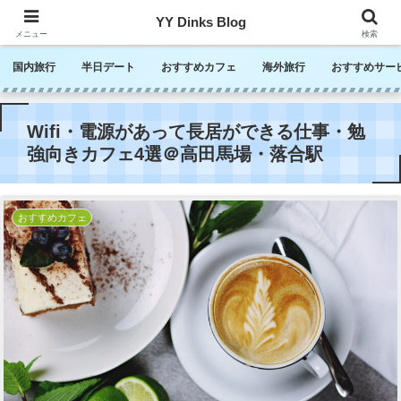
YY Dinks Blog
メニュー
検索
国内旅行
半日デート
おすすめカフェ
海外旅行
おすすめサー
Wifi・電源があって長居ができる仕事・勉
強向きカフェ4選＠高田馬場・落合駅
おすすめカフェ