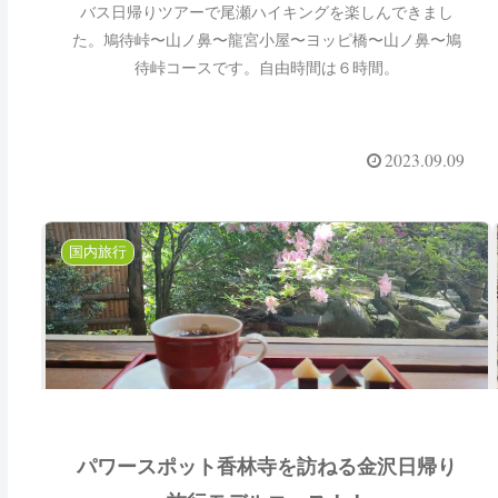
バス日帰りツアーで尾瀬ハイキングを楽しんできまし
た。鳩待峠〜山ノ鼻〜龍宮小屋〜ヨッピ橋〜山ノ鼻〜鳩
待峠コースです。自由時間は６時間。
2023.09.09
国内旅行
パワースポット香林寺を訪ねる金沢日帰り