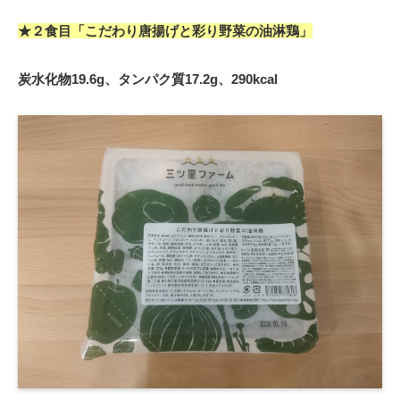
★２食目「こだわり唐揚げと彩り野菜の油淋鶏」
炭水化物19.6g、タンパク質17.2g、290kcal