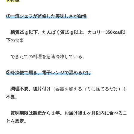
①
一流シェフ
が
監修した
美味しさが自慢
糖質25ｇ以下
、たんぱく質15ｇ以上、カロリー350kcal以
下
の食事
できたての料理を急速冷凍している。
②冷凍便で届き、電子レンジで温めるだけ
調理不要
、
後片付け
（容器を燃えるゴミに捨てるだけ）も
不要
。
賞味期限は製造から１年
。お届け後１ヶ月以内に食べるこ
とを想定。