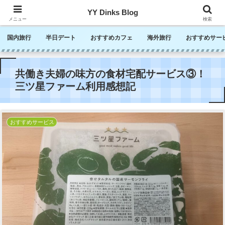
YY Dinks Blog
メニュー
検索
国内旅行
半日デート
おすすめカフェ
海外旅行
おすすめサー
共働き夫婦の味方の食材宅配サービス③！
三ツ星ファーム利用感想記
おすすめサービス