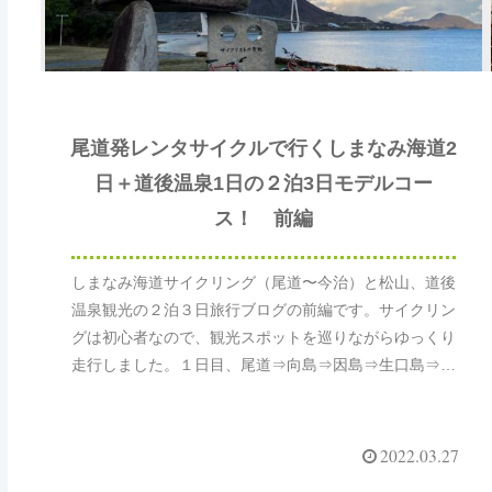
尾道発レンタサイクルで行くしまなみ海道2
日＋道後温泉1日の２泊3日モデルコー
ス！ 前編
しまなみ海道サイクリング（尾道〜今治）と松山、道後
温泉観光の２泊３日旅行ブログの前編です。サイクリン
グは初心者なので、観光スポットを巡りながらゆっくり
走行しました。１日目、尾道⇒向島⇒因島⇒生口島⇒大
三島までの様子を記載しています。WAKKAという素敵
なホテルにも宿泊しました。ぜひ参考にしてみてくださ
い。
2022.03.27