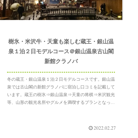
樹氷・米沢牛・天童も楽しむ蔵王・銀山温
泉１泊２日モデルコース＠銀山温泉古山閣
新館クラノバ
冬の蔵王・銀山温泉１泊２日モデルコースです。銀山温
泉では古山閣の新館グラノバに宿泊し口コミを記載して
います。蔵王の樹氷⇒銀山温泉⇒天童の将棋⇒米沢観光
等、山形の観光名所やグルメを満喫するプランとなって
います。公共交通機関のみで移動しています。夫婦、恋
人との旅行でぜひ参考にしてください。
2022.02.27